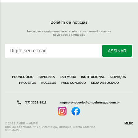
Boletim de notícias
Inscreva-se gratuitamente e receba no seu e-mail todas as
novidades da AmpeBr.
Digite seu e-mail
ASSINAR
PRONEGÓCIO
IMPRENSA
LAB MODA
INSTITUCIONAL
SERVIÇOS
PROJETOS
NÚCLEOS
FALE CONOSCO
SEJA ASSOCIADO
(47) 3351-3811
ampepronegocio@ampebrusque.com.br
© 2018 AMPE – AMPE
MLBC
Rua Bulcão Viana nº 47, Azambuja, Brusque, Santa Catarina,
88354-435