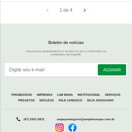
1 de 4
Boletim de notícias
Inscreva-se gratuitamente e receba no seu e-mail todas as
novidades da AmpeBr.
Digite seu e-mail
ASSINAR
PRONEGÓCIO
IMPRENSA
LAB MODA
INSTITUCIONAL
SERVIÇOS
PROJETOS
NÚCLEOS
FALE CONOSCO
SEJA ASSOCIADO
(47) 3351-3811
ampepronegocio@ampebrusque.com.br