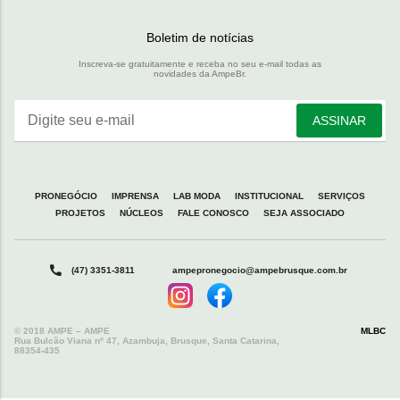
Boletim de notícias
Inscreva-se gratuitamente e receba no seu e-mail todas as
novidades da AmpeBr.
Digite seu e-mail
ASSINAR
PRONEGÓCIO
IMPRENSA
LAB MODA
INSTITUCIONAL
SERVIÇOS
PROJETOS
NÚCLEOS
FALE CONOSCO
SEJA ASSOCIADO
(47) 3351-3811
ampepronegocio@ampebrusque.com.br
© 2018 AMPE – AMPE
MLBC
Rua Bulcão Viana nº 47, Azambuja, Brusque, Santa Catarina,
88354-435