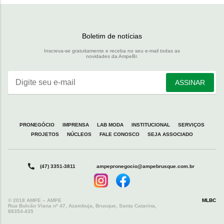
Boletim de notícias
Inscreva-se gratuitamente e receba no seu e-mail todas as
novidades da AmpeBr.
Digite seu e-mail
ASSINAR
PRONEGÓCIO
IMPRENSA
LAB MODA
INSTITUCIONAL
SERVIÇOS
PROJETOS
NÚCLEOS
FALE CONOSCO
SEJA ASSOCIADO
(47) 3351-3811
ampepronegocio@ampebrusque.com.br
© 2018 AMPE – AMPE
MLBC
Rua Bulcão Viana nº 47, Azambuja, Brusque, Santa Catarina,
88354-435