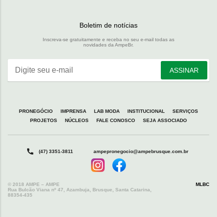
Boletim de notícias
Inscreva-se gratuitamente e receba no seu e-mail todas as
novidades da AmpeBr.
Digite seu e-mail
ASSINAR
PRONEGÓCIO
IMPRENSA
LAB MODA
INSTITUCIONAL
SERVIÇOS
PROJETOS
NÚCLEOS
FALE CONOSCO
SEJA ASSOCIADO
(47) 3351-3811
ampepronegocio@ampebrusque.com.br
© 2018 AMPE – AMPE
MLBC
Rua Bulcão Viana nº 47, Azambuja, Brusque, Santa Catarina,
88354-435