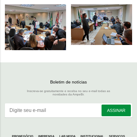
Boletim de notícias
Inscreva-se gratuitamente e receba no seu e-mail todas as
novidades da AmpeBr.
Digite seu e-mail
ASSINAR
PRONEGÓCIO
IMPRENSA
LAB MODA
INSTITUCIONAL
SERVIÇOS