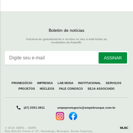
Boletim de notícias
Inscreva-se gratuitamente e receba no seu e-mail todas as
novidades da AmpeBr.
Digite seu e-mail
ASSINAR
PRONEGÓCIO
IMPRENSA
LAB MODA
INSTITUCIONAL
SERVIÇOS
PROJETOS
NÚCLEOS
FALE CONOSCO
SEJA ASSOCIADO
(47) 3351-3811
ampepronegocio@ampebrusque.com.br
© 2018 AMPE – AMPE
MLBC
Rua Bulcão Viana nº 47, Azambuja, Brusque, Santa Catarina,