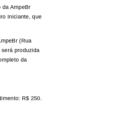
ão da AmpeBr
ro Iniciante, que
 AmpeBr (Rua
 será produzida
ompleto da
stimento: R$ 250.