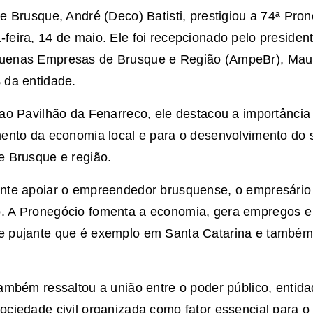
de Brusque, André (Deco) Batisti, prestigiou a 74ª Pro
feira, 14 de maio. Ele foi recepcionado pelo preside
quenas Empresas de Brusque e Região (AmpeBr), Mau
s da entidade.
 ao Pavilhão da Fenarreco, ele destacou a importânci
mento da economia local e para o desenvolvimento do 
e Brusque e região.
ante apoiar o empreendedor brusquense, o empresário
. A Pronegócio fomenta a economia, gera empregos e 
e pujante que é exemplo em Santa Catarina e também 
também ressaltou a união entre o poder público, entid
ociedade civil organizada como fator essencial para o