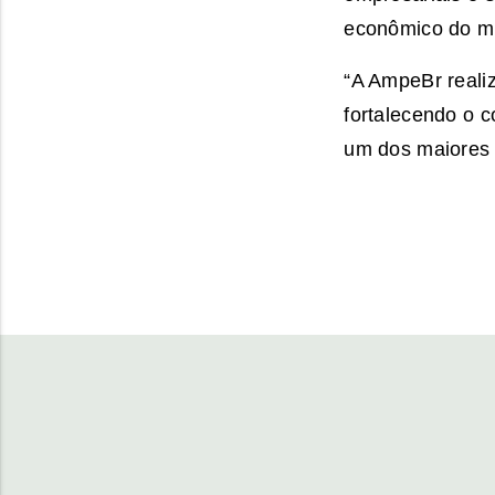
econômico do mu
“A AmpeBr reali
fortalecendo o c
um dos maiores 