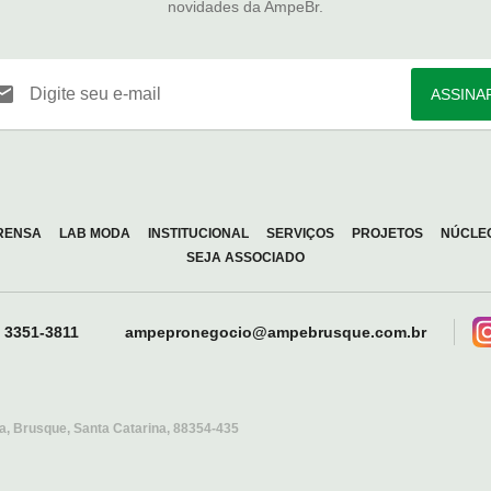
novidades da AmpeBr.
Digite seu e-mail
ASSINA
RENSA
LAB MODA
INSTITUCIONAL
SERVIÇOS
PROJETOS
NÚCLE
SEJA ASSOCIADO
) 3351-3811
ampepronegocio@ampebrusque.com.br
a, Brusque, Santa Catarina,
88354-435