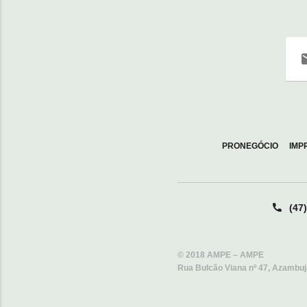
PRONEGÓCIO
IMP
(47
© 2018 AMPE – AMPE
Rua Bulcão Viana nº 47, Azambuj