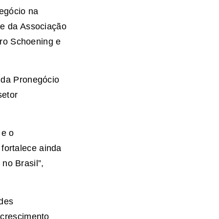
negócio na
nte da Associação
ro Schoening e
a da Pronegócio
setor
 e o
fortalece ainda
no Brasil”,
ades
 crescimento