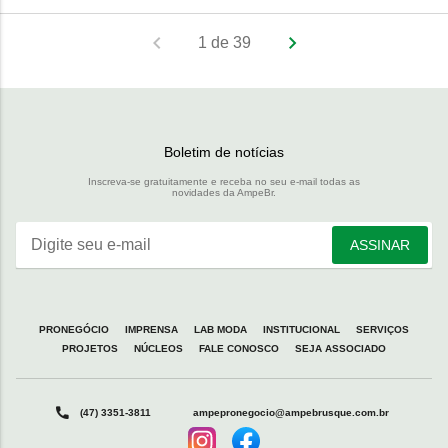
1 de 39
Boletim de notícias
Inscreva-se gratuitamente e receba no seu e-mail todas as
novidades da AmpeBr.
Digite seu e-mail
ASSINAR
PRONEGÓCIO
IMPRENSA
LAB MODA
INSTITUCIONAL
SERVIÇOS
PROJETOS
NÚCLEOS
FALE CONOSCO
SEJA ASSOCIADO
(47) 3351-3811
ampepronegocio@ampebrusque.com.br