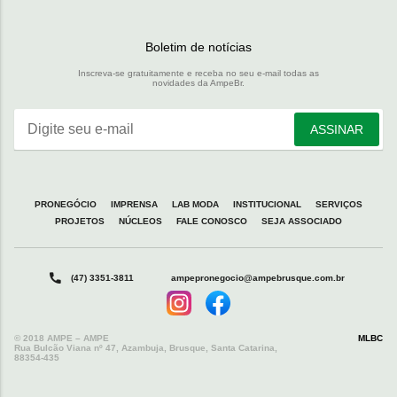
Boletim de notícias
Inscreva-se gratuitamente e receba no seu e-mail todas as
novidades da AmpeBr.
Digite seu e-mail
ASSINAR
PRONEGÓCIO
IMPRENSA
LAB MODA
INSTITUCIONAL
SERVIÇOS
PROJETOS
NÚCLEOS
FALE CONOSCO
SEJA ASSOCIADO
(47) 3351-3811
ampepronegocio@ampebrusque.com.br
© 2018 AMPE – AMPE
MLBC
Rua Bulcão Viana nº 47, Azambuja, Brusque, Santa Catarina,
88354-435