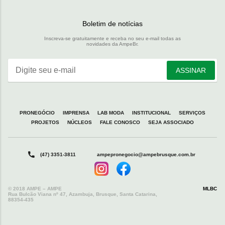
Boletim de notícias
Inscreva-se gratuitamente e receba no seu e-mail todas as
novidades da AmpeBr.
Digite seu e-mail
ASSINAR
PRONEGÓCIO
IMPRENSA
LAB MODA
INSTITUCIONAL
SERVIÇOS
PROJETOS
NÚCLEOS
FALE CONOSCO
SEJA ASSOCIADO
(47) 3351-3811
ampepronegocio@ampebrusque.com.br
© 2018 AMPE – AMPE
MLBC
Rua Bulcão Viana nº 47, Azambuja, Brusque, Santa Catarina,
88354-435