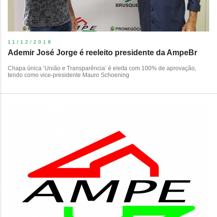
11/12/2018
​Ademir José Jorge é reeleito presidente da AmpeBr
Chapa única ‘União e Transparência’ é eleita com 100% de aprovação,
tendo como vice-presidente Mauro Schoening