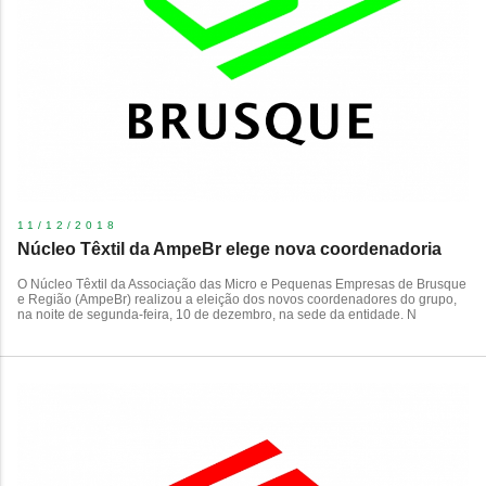
11/12/2018
Núcleo Têxtil da AmpeBr elege nova coordenadoria
O Núcleo Têxtil da Associação das Micro e Pequenas Empresas de Brusque
e Região (AmpeBr) realizou a eleição dos novos coordenadores do grupo,
na noite de segunda-feira, 10 de dezembro, na sede da entidade. N